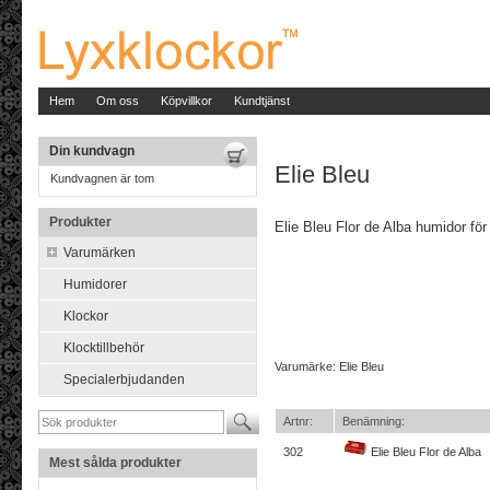
Hem
Om oss
Köpvillkor
Kundtjänst
Din kundvagn
Elie Bleu
Kundvagnen är tom
Produkter
Elie Bleu Flor de Alba humidor för 
Varumärken
Humidorer
Klockor
Klocktillbehör
Varumärke: Elie Bleu
Specialerbjudanden
Artnr:
Benämning:
302
Elie Bleu Flor de Alba
Mest sålda produkter