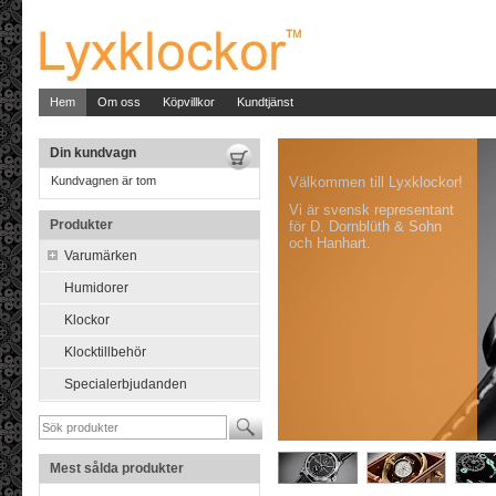
Hem
Om oss
Köpvillkor
Kundtjänst
Din kundvagn
Kundvagnen är tom
Välkommen till Lyxklockor!
Vi är svensk representant
Produkter
för D. Dornblüth & Sohn
och Hanhart.
Varumärken
Humidorer
Klockor
Klocktillbehör
Specialerbjudanden
Mest sålda produkter