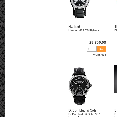
Hanhart
E
Hanhart 417 ES Flyback
El
28 750,00
Art nr. 618
D. Dornblüth & Sohn
D
D. Dornblüth & Sohn 99.1
D